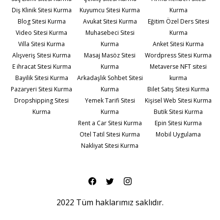
Diş Klinik Sitesi Kurma
Kuyumcu Sitesi Kurma
Kurma
Blog Sitesi Kurma
Avukat Sitesi Kurma
Eğitim Özel Ders Sitesi
Video Sitesi Kurma
Muhasebeci Sitesi
Kurma
Villa Sitesi Kurma
Kurma
Anket Sitesi Kurma
Alışveriş Sitesi Kurma
Masaj Masöz Sitesi
Wordpress Sitesi Kurma
E ihracat Sitesi Kurma
Kurma
Metaverse NFT sitesi
Bayilik Sitesi Kurma
Arkadaşlık Sohbet Sitesi
kurma
Pazaryeri Sitesi Kurma
Kurma
Bilet Satış Sitesi Kurma
Dropshipping Sitesi
Yemek Tarifi Sitesi
Kişisel Web Sitesi Kurma
Kurma
Kurma
Butik Sitesi Kurma
Rent a Car Sitesi Kurma
Epin Sitesi Kurma
Otel Tatil Sitesi Kurma
Mobil Uygulama
Nakliyat Sitesi Kurma
2022 Tüm haklarımız saklıdır.