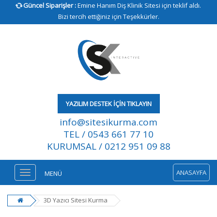
Güncel Siparişler :
Emine Hanım Diş Klinik Sitesi için teklif aldı.
Bizi tercih ettiğiniz için Teşekkürler.
YAZILIM DESTEK İÇİN TIKLAYIN
info@sitesikurma.com
TEL / 0543 661 77 10
KURUMSAL / 0212 951 09 88
ANASAYFA
MENÜ
3D Yazıcı Sitesi Kurma