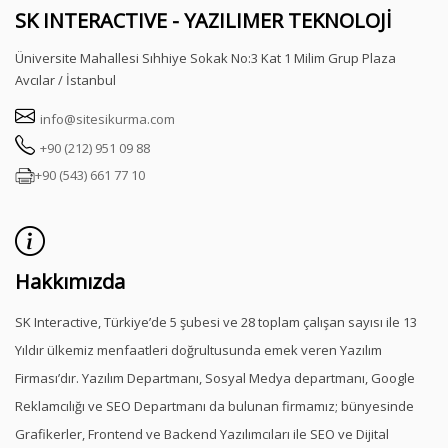
SK INTERACTIVE - YAZILIMER TEKNOLOJİ
Üniversite Mahallesi Sıhhiye Sokak No:3 Kat 1 Milim Grup Plaza
Avcılar / İstanbul
info@sitesikurma.com
+90 (212) 951 09 88
+90 (543) 661 77 10
Hakkımızda
SK Interactive, Türkiye’de 5 şubesi ve 28 toplam çalışan sayısı ile 13
Yıldır ülkemiz menfaatleri doğrultusunda emek veren Yazılım
Firması’dır. Yazılım Departmanı, Sosyal Medya departmanı, Google
Reklamcılığı ve SEO Departmanı da bulunan firmamız; bünyesinde
Grafikerler, Frontend ve Backend Yazılımcıları ile SEO ve Dijital