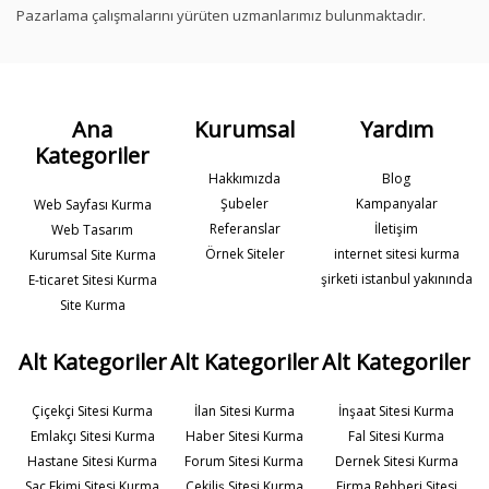
Pazarlama çalışmalarını yürüten uzmanlarımız bulunmaktadır.
Ana
Kurumsal
Yardım
Kategoriler
Hakkımızda
Blog
Şubeler
Kampanyalar
Web Sayfası Kurma
Referanslar
İletişim
Web Tasarım
Örnek Siteler
internet sitesi kurma
Kurumsal Site Kurma
şirketi istanbul yakınında
E-ticaret Sitesi Kurma
Site Kurma
Alt Kategoriler
Alt Kategoriler
Alt Kategoriler
Çiçekçi Sitesi Kurma
İlan Sitesi Kurma
İnşaat Sitesi Kurma
Emlakçı Sitesi Kurma
Haber Sitesi Kurma
Fal Sitesi Kurma
Hastane Sitesi Kurma
Forum Sitesi Kurma
Dernek Sitesi Kurma
Saç Ekimi Sitesi Kurma
Çekiliş Sitesi Kurma
Firma Rehberi Sitesi