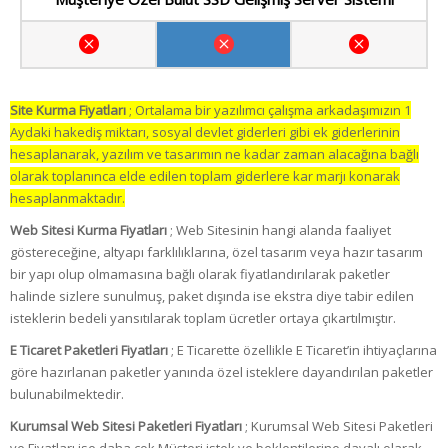
Site Kurma Fiyatları
; Ortalama bir yazılımcı çalışma arkadaşımızın 1
Aydaki hakediş miktarı, sosyal devlet giderleri gibi ek giderlerinin
hesaplanarak, yazılım ve tasarımın ne kadar zaman alacağına bağlı
olarak toplanınca elde edilen toplam giderlere kar marjı konarak
hesaplanmaktadır.
Web Sitesi Kurma Fiyatları
; Web Sitesinin hangi alanda faaliyet
göstereceğine, altyapı farklılıklarına, özel tasarım veya hazır tasarım
bir yapı olup olmamasına bağlı olarak fiyatlandırılarak paketler
halinde sizlere sunulmuş, paket dışında ise ekstra diye tabir edilen
isteklerin bedeli yansıtılarak toplam ücretler ortaya çıkartılmıştır.
E Ticaret Paketleri Fiyatları
; E Ticarette özellikle E Ticaret’in ihtiyaçlarına
göre hazırlanan paketler yanında özel isteklere dayandırılan paketler
bulunabilmektedir.
Kurumsal Web Sitesi Paketleri Fiyatları
; Kurumsal Web Sitesi Paketleri
ve Fiyatları ise daha çok Müşteri istek ve beklentilerine dayalı olarak