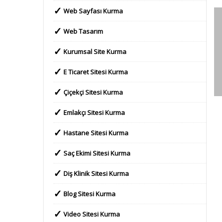
Web Sayfası Kurma
Web Tasarım
Kurumsal Site Kurma
E Ticaret Sitesi Kurma
Çiçekçi Sitesi Kurma
Emlakçı Sitesi Kurma
Hastane Sitesi Kurma
Saç Ekimi Sitesi Kurma
Enes İrfan Ordulu
Kurumsal İnşaat Şirketimiz için 15 gün içinde harika
Diş Klinik Sitesi Kurma
bir internet sitesi yaptınız. Bu kadar kısa zamanda
yaptığınız bu güzel iş için Beylikdüzündeki
Blog Sitesi Kurma
inşaatımızdan dijital pazarlama ekibinizin
yardımıyla birçok dairemizi sattık. Yeni projemiz için
Video Sitesi Kurma