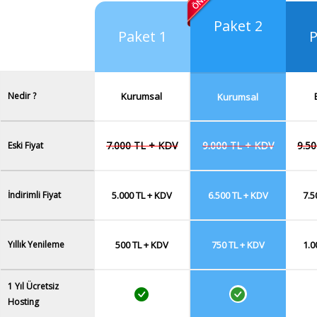
Paket 2
Paket 1
P
Nedir ?
Kurumsal
Kurumsal
7.000 TL + KDV
9.000 TL + KDV
9.5
Eski Fiyat
İndirimli Fiyat
5.000 TL + KDV
6.500 TL + KDV
7.5
Yıllık Yenileme
500 TL + KDV
750 TL + KDV
1.0
1 Yıl Ücretsiz
Hosting