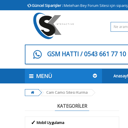
Güncel Siparişler :
Metehan Bey Forum Sitesi için sipariş v
GSM HATTI / 0543 661 77 10
MENÜ
Anasay
Cam Camcı Sitesi Kurma
KATEGORILER
Mobil Uygulama