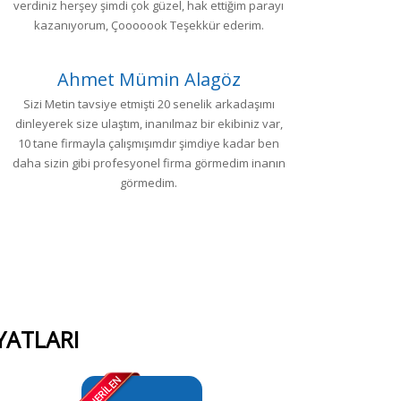
verdiniz herşey şimdi çok güzel, hak ettiğim parayı
kazanıyorum, Çooooook Teşekkür ederim.
Ahmet Mümin Alagöz
Sizi Metin tavsiye etmişti 20 senelik arkadaşımı
dinleyerek size ulaştım, inanılmaz bir ekibiniz var,
y
10 tane firmayla çalışmışımdır şimdiye kadar ben
al
daha sizin gibi profesyonel firma görmedim inanın
t
görmedim.
YATLARI
ÖNERİLEN