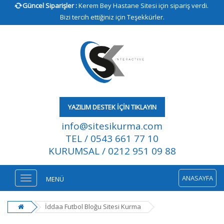
Güncel Siparişler :
Kerem Bey Hastane Sitesi için sipariş verdi.
Bizi tercih ettiğiniz için Teşekkürler.
YAZILIM DESTEK İÇİN TIKLAYIN
info@sitesikurma.com
TEL / 0543 661 77 10
KURUMSAL / 0212 951 09 88
ANASAYFA
MENÜ
İddaa Futbol Bloğu Sitesi Kurma