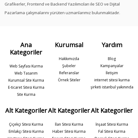
Grafikerler, Frontend ve Backend Yazılımcıları ile SEO ve Dijital
Pazarlama çalışmalarını yürüten uzmanlarımız bulunmaktadır.
Ana
Kurumsal
Yardım
Kategoriler
Hakkımızda
Blog
Şubeler
Kampanyalar
Web Sayfası Kurma
Referanslar
İletişim
Web Tasarım
Örnek Siteler
internet sitesi kurma
Kurumsal Site Kurma
şirketi istanbul yakınında
E-ticaret Sitesi Kurma
Site Kurma
Alt Kategoriler
Alt Kategoriler
Alt Kategoriler
Çiçekçi Sitesi Kurma
İlan Sitesi Kurma
İnşaat Sitesi Kurma
Emlakçı Sitesi Kurma
Haber Sitesi Kurma
Fal Sitesi Kurma