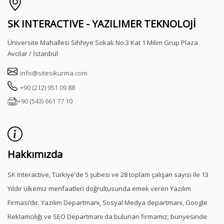
SK INTERACTIVE - YAZILIMER TEKNOLOJİ
Üniversite Mahallesi Sıhhiye Sokak No:3 Kat 1 Milim Grup Plaza
Avcılar / İstanbul
info@sitesikurma.com
+90 (212) 951 09 88
+90 (543) 661 77 10
Hakkımızda
SK Interactive, Türkiye’de 5 şubesi ve 28 toplam çalışan sayısı ile 13
Yıldır ülkemiz menfaatleri doğrultusunda emek veren Yazılım
Firması’dır. Yazılım Departmanı, Sosyal Medya departmanı, Google
Reklamcılığı ve SEO Departmanı da bulunan firmamız; bünyesinde