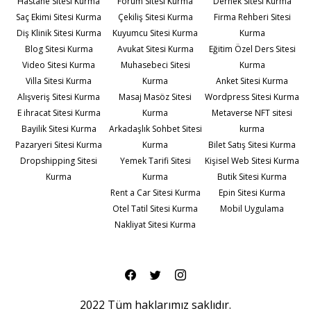
Hastane Sitesi Kurma
Forum Sitesi Kurma
Dernek Sitesi Kurma
Saç Ekimi Sitesi Kurma
Çekiliş Sitesi Kurma
Firma Rehberi Sitesi
Diş Klinik Sitesi Kurma
Kuyumcu Sitesi Kurma
Kurma
Blog Sitesi Kurma
Avukat Sitesi Kurma
Eğitim Özel Ders Sitesi
Video Sitesi Kurma
Muhasebeci Sitesi
Kurma
Villa Sitesi Kurma
Kurma
Anket Sitesi Kurma
Alışveriş Sitesi Kurma
Masaj Masöz Sitesi
Wordpress Sitesi Kurma
E ihracat Sitesi Kurma
Kurma
Metaverse NFT sitesi
Bayilik Sitesi Kurma
Arkadaşlık Sohbet Sitesi
kurma
Pazaryeri Sitesi Kurma
Kurma
Bilet Satış Sitesi Kurma
Dropshipping Sitesi
Yemek Tarifi Sitesi
Kişisel Web Sitesi Kurma
Kurma
Kurma
Butik Sitesi Kurma
Rent a Car Sitesi Kurma
Epin Sitesi Kurma
Otel Tatil Sitesi Kurma
Mobil Uygulama
Nakliyat Sitesi Kurma
2022 Tüm haklarımız saklıdır.