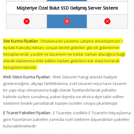
Müşteriye Özel Bulut SSD Gelişmiş Server Sistemi
Site Kurma Fiyatları
; Ortalama bir yazılımcı çalışma arkadaşımızın 1
Aydaki hakediş miktarı, sosyal devlet giderleri gibi ek giderlerinin
hesaplanarak, yazılım ve tasarımın ne kadar zaman alacağına bağlı
olarak toplanınca elde edilen toplam giderlere kar marjı konarak
hesaplanmaktadır.
Web Sitesi Kurma Fiyatları
; Web Sitesinin hangi alanda faaliyet
göstereceğine, altyapı farklılıklarına, özel tasarım veya hazır tasarım
bir yapı olup olmamasına bağlı olarak fiyatlandırılarak paketler
halinde sizlere sunulmuş, paket dışında ise ekstra diye tabir edilen
isteklerin bedeli yansıtılarak toplam ücretler ortaya çıkartılmıştır.
E Ticaret Paketleri Fiyatları
; E Ticarette özellikle E Ticaret’in ihtiyaçlarına
göre hazırlanan paketler yanında özel isteklere dayandırılan paketler
bulunabilmektedir.