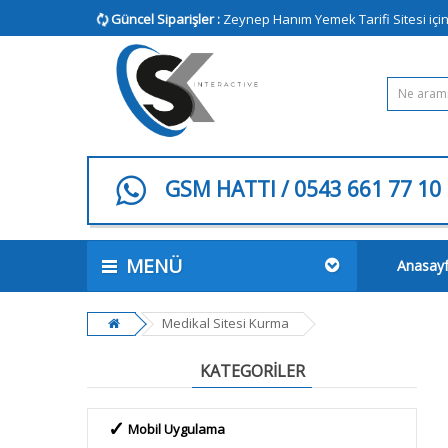
Güncel Siparişler :
Zeynep Hanım Yemek Tarifi Sitesi için bi
GSM HATTI / 0543 661 77 10
MENÜ
Anasay
Medikal Sitesi Kurma
KATEGORILER
Mobil Uygulama