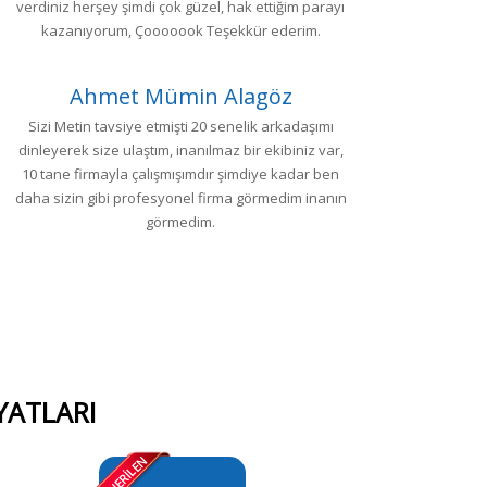
verdiniz herşey şimdi çok güzel, hak ettiğim parayı
kazanıyorum, Çooooook Teşekkür ederim.
Ahmet Mümin Alagöz
Sizi Metin tavsiye etmişti 20 senelik arkadaşımı
dinleyerek size ulaştım, inanılmaz bir ekibiniz var,
y
10 tane firmayla çalışmışımdır şimdiye kadar ben
al
daha sizin gibi profesyonel firma görmedim inanın
t
görmedim.
YATLARI
ÖNERİLEN