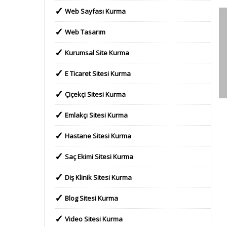
Web Sayfası Kurma
Web Tasarım
Kurumsal Site Kurma
E Ticaret Sitesi Kurma
Çiçekçi Sitesi Kurma
Emlakçı Sitesi Kurma
Hastane Sitesi Kurma
Saç Ekimi Sitesi Kurma
Enes İrfan Ordulu
Kurumsal İnşaat Şirketimiz için 15 gün içinde harika
Diş Klinik Sitesi Kurma
bir internet sitesi yaptınız. Bu kadar kısa zamanda
yaptığınız bu güzel iş için Beylikdüzündeki
Blog Sitesi Kurma
inşaatımızdan dijital pazarlama ekibinizin
yardımıyla birçok dairemizi sattık. Yeni projemiz için
Video Sitesi Kurma