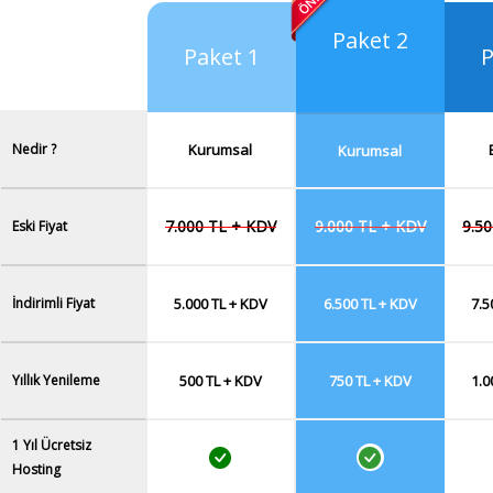
Paket 2
Paket 1
P
Nedir ?
Kurumsal
Kurumsal
7.000 TL + KDV
9.000 TL + KDV
9.5
Eski Fiyat
İndirimli Fiyat
5.000 TL + KDV
6.500 TL + KDV
7.5
Yıllık Yenileme
500 TL + KDV
750 TL + KDV
1.0
1 Yıl Ücretsiz
Hosting